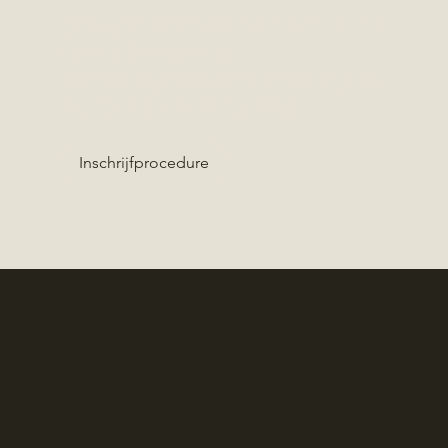
Ook geïnteresseerd in een tuin?
Lees alles over de
aanmeldprocedure en bekijk de
huisjes die te koop staan.
Inschrijfprocedure