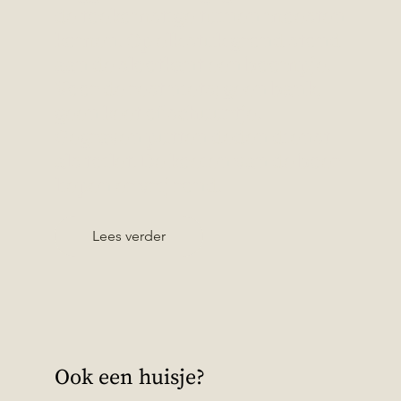
de toekomstige tuinen moesten
komen. Op elk stuk grond stond
aan de slootkant een boompje.
Voor de rest niets; geen bank,
geen keet of schuurtje.
Gegraven putten deden dienst
als toilet. De koeien van de boer
liepen er vrij rond.
Lees verder
Ook een huisje?