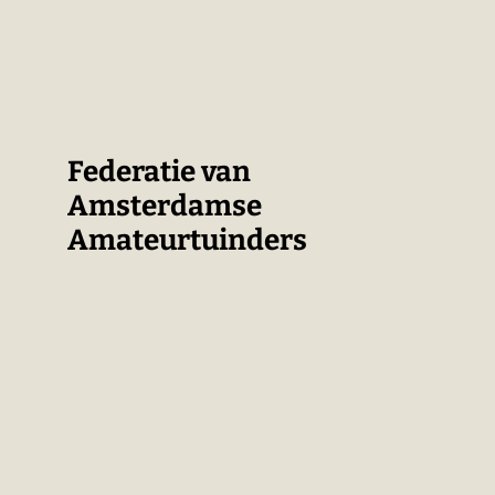
Federatie van
Amsterdamse
Amateurtuinders
Een oase van rust en
schoonheid én het leukste
volkstuinencomplex onder
de rook van Amsterdam in
Duivendrecht.
Dit park is opgericht in 1955