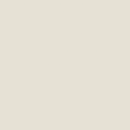
en telt 210 tuinen. Een
volkstuin is een stukje grond
met daarop een tuinhuis.
Tuinieren, daar draait alles
om in ons tuinpark. De
werkzaamheden beperken
zich niet alleen tot de eigen
tuin. Want het hele park
wordt onderhouden door
alle leden samen.