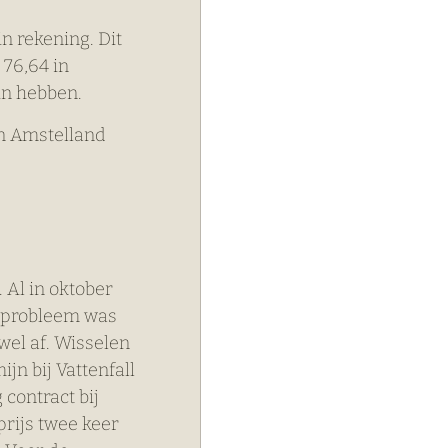
n rekening. Dit 
 76,64 in 
in hebben.
en Amstelland
 Al in oktober 
n probleem was 
wel af. Wisselen 
n bij Vattenfall 
contract bij 
rijs twee keer 