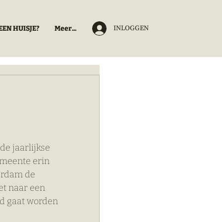
INLOGGEN
EEN HUISJE?
Meer...
e jaarlijkse 
emeente erin 
erdam de 
et naar een 
d gaat worden 