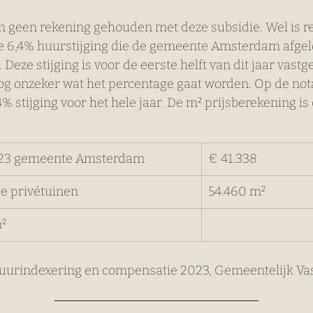
om geen rekening gehouden met deze subsidie. Wel is r
 6,4% huurstijging die de gemeente Amsterdam afge
Deze stijging is voor de eerste helft van dit jaar vastge
nog onzeker wat het percentage gaat worden. Op de not
% stijging voor het hele jaar. De m² prijsberekening is
23 gemeente Amsterdam 
€ 41.338
e privétuinen
54.460 m² 
²
 Huurindexering en compensatie 2023, Gemeentelijk Va