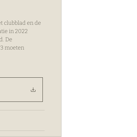
t clubblad en de 
tie in 2022 
d. De 
23 moeten 