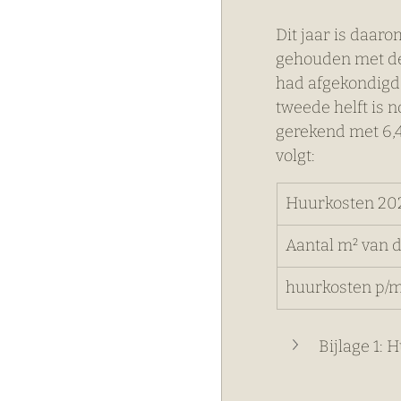
Dit jaar is daar
gehouden met de
had afgekondigd. 
tweede helft is 
gerekend met 6,4
volgt:
Huurkosten 20
​Aantal m² van d
huurkosten p/m
Bijlage 1: