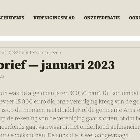
SCHIEDENIS
VERENIGINGSBLAD
ONZE FEDERATIE
OOK 
jan 2023
2 minuten om te lezen
rief — januari 2023
023
uin was de afgelopen jaren € 0,50 p/m². Dit kon omdat d
eveer 15.000 euro die onze vereniging kreeg van de g
t is op dit moment niet duidelijk of de gemeente Amst
 op de rekening van de vereniging gaat storten, of dat h
heerfonds gaat van waaruit het onderhoud gefinancier
mse volkstuinen. De subsidie is wel aangevraagd.