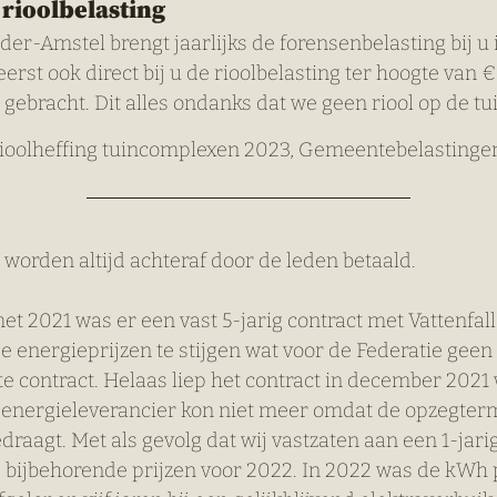
rioolbelasting
r-Amstel brengt jaarlijks de forensenbelasting bij u i
eerst ook direct bij u de rioolbelasting ter hoogte van €
gebracht. Dit alles ondanks dat we geen riool op de tu
 Rioolheffing tuincomplexen 2023, Gemeentebelasting
 worden altijd achteraf door de leden betaald.
et 2021 was er een vast 5-jarig contract met Vattenfall.
 energieprijzen te stijgen wat voor de Federatie gee
e contract. Helaas liep het contract in december 2021 
energieleverancier kon niet meer omdat de opzegtermij
aagt. Met als gevolg dat wij vastzaten aan een 1-jarig 
e bijbehorende prijzen voor 2022. In 2022 was de kWh p