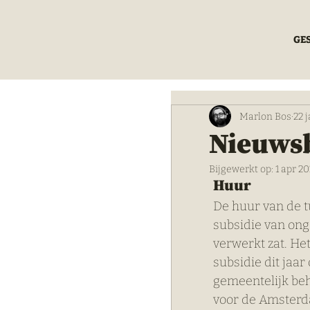
GE
Marlon Bos
22 
Nieuwsb
Bijgewerkt op:
1 apr 2
Huur
De huur van de t
subsidie van ong
verwerkt zat. He
subsidie dit jaar
gemeentelijk be
voor de Amsterda