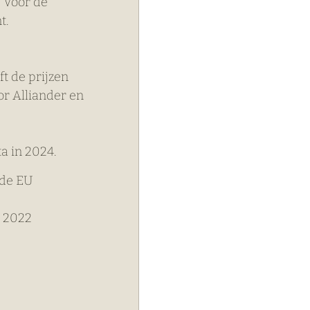
. Voor de 
t.
t de prijzen 
r Alliander en 
a in 2024.
 de EU
- 2022