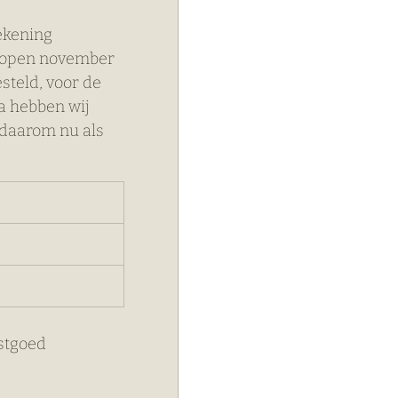
ekening 
lopen november 
steld, voor de 
a hebben wij 
 daarom nu als 
stgoed